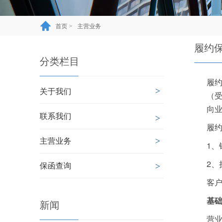
首页 >
主营业务
履约
分类栏目
履约
>
关于我们
（
向业
联系我们
>
履
>
主营业务
1、
2、
>
保函查询
客
基
新闻
营