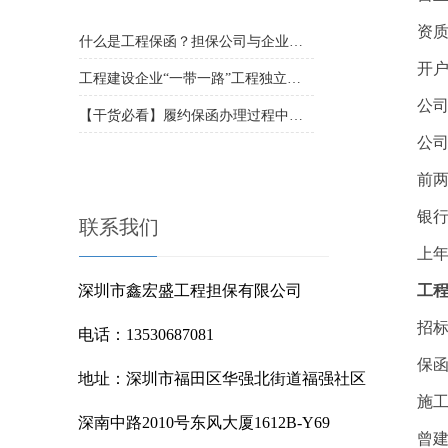
资
什么是工程保函？担保公司与企业开具的银行保函有什么区别？
开
工程建设企业“一带一路”工程独立保函法律风险防范
公
【干货必看】履约保函办理过程中的风险你踩雷了吗
公
前
银
联系我们 
上
工
深圳市鑫宏盛工程担保有限公司  
招
电话：13530687081  
保
地址：深圳市福田区华强北街道福强社区
施
深南中路2010号东风大厦1612B-Y69
曾